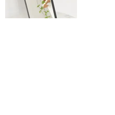
Miroir - Dior MakeUp
Cup Side Down